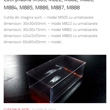
M884, M885, M886, M887, M888
Cutiile din imagine sunt: – model M505 cu urmatoarele
dimensiuni: 30x30x50mm. – model M822 cu urmatoarele
dimensiuni: 30x30x15mm. – model M882 cu urmatoarele
dimensiuni: 45x45x55mm. – model M883 cu urmatoarele
dimensiuni: 60x60x50mm. – model...
CUTII DIN PLASTIC
20 APRILIE 2022