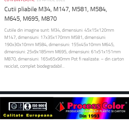
Cutii pliabile M34, M147, M581, M584,
M645, M695, M870
Cutiile din imagine sunt: M34, dimensiuni: 45x15x120mm
M147, dimensiuni: 17x35x170mm M581, dimensiuni:
190x30x10mm M584, dimensiuni: 155x45x10mm M645,
dimensiuni: 25x9x185mm M695, dimensiuni: 61x51x151mm
M870, dimensiuni: 165x65x90mm Pot fi realizate: – din carton
reciclat, complet biodegradabil...