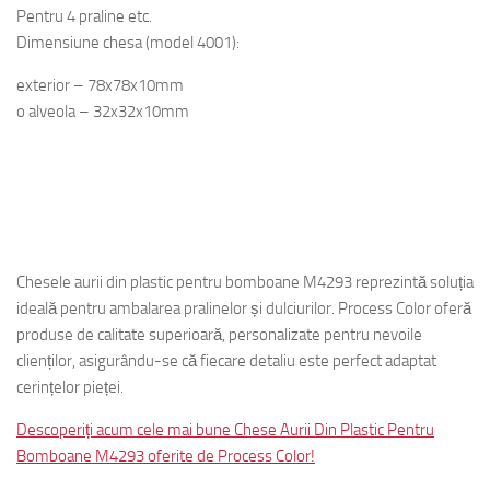
Pentru 4 praline etc.
Dimensiune chesa (model 4001):
exterior –
78x78x1
0
mm
o alveola –
32x32x1
0
mm
Chesele aurii din plastic pentru bomboane M4293 reprezintă soluția
ideală pentru ambalarea pralinelor și dulciurilor. Process Color oferă
produse de calitate superioară, personalizate pentru nevoile
clienților, asigurându-se că fiecare detaliu este perfect adaptat
cerințelor pieței.
Descoperiți acum cele mai bune Chese Aurii Din Plastic Pentru
Bomboane M4293 oferite de Process Color!