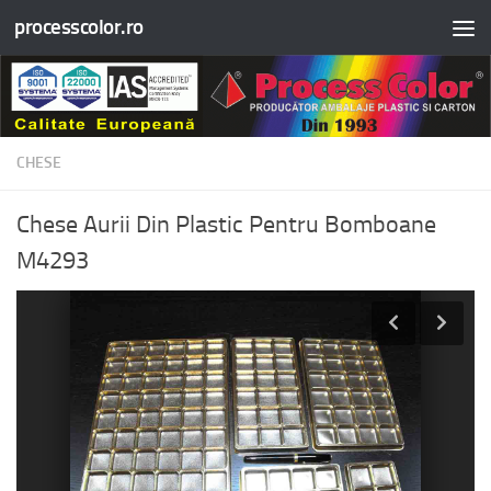
processcolor.ro
Skip to content
CHESE
Chese Aurii Din Plastic Pentru Bomboane
M4293