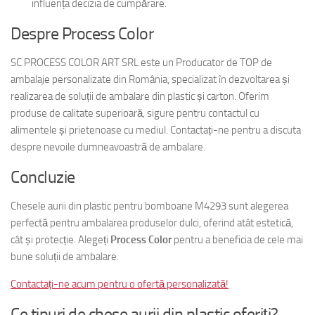
influența decizia de cumpărare.
Despre Process Color
SC PROCESS COLOR ART SRL este un Producator de TOP de
ambalaje personalizate din România, specializat în dezvoltarea și
realizarea de soluții de ambalare din plastic și carton. Oferim
produse de calitate superioară, sigure pentru contactul cu
alimentele și prietenoase cu mediul. Contactați-ne pentru a discuta
despre nevoile dumneavoastră de ambalare.
Concluzie
Chesele aurii din plastic pentru bomboane M4293 sunt alegerea
perfectă pentru ambalarea produselor dulci, oferind atât estetică,
cât și protecție. Alegeți
Process Color
pentru a beneficia de cele mai
bune soluții de ambalare.
Contactați-ne acum pentru o ofertă personalizată!
Ce tipuri de chese aurii din plastic oferiți?