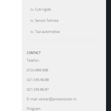
Cutii rigide
Servicii Tehnice
Tavi automotive
CONTACT
Telefon:
0724.899.998
021.335.96.88
021.335.86.87
E-mail: vanzari@processcolor.ro
Program: