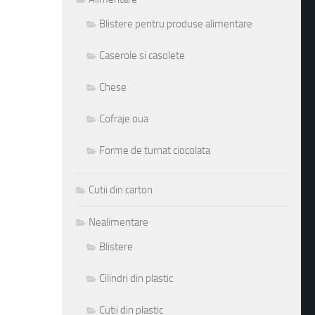
Blistere pentru produse alimentare
Caserole si casolete
Chese
Cofraje oua
Forme de turnat ciocolata
Cutii din carton
Nealimentare
Blistere
Cilindri din plastic
Cutii din plastic