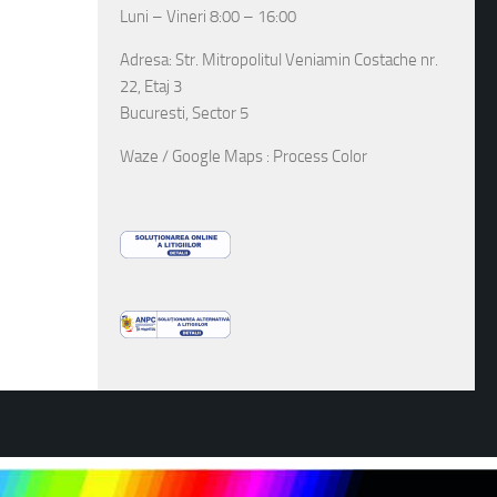
Luni – Vineri 8:00 – 16:00
Adresa: Str. Mitropolitul Veniamin Costache nr.
22, Etaj 3
Bucuresti, Sector 5
Waze / Google Maps : Process Color