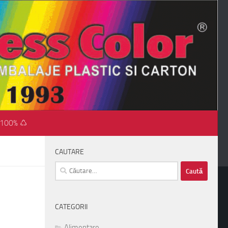
 100% ♺
CAUTARE
Caută
după:
CATEGORII
Alimentare