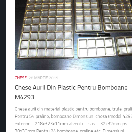
CHESE
28 MARTIE 2019
Chese Aurii Din Plastic Pentru Bomboane
M4293
Chese aurii din material plastic pentru bomboane, trufe, pral
Pentru 54 praline, bomboane Dimensiuni chesa (model 4293
exterior – 218x323x11mm alveola – sus – 32x32mm jos –
30x30mm Pentru 24 bomboane, praline etc. Dimensiuni...