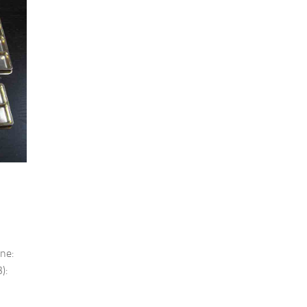
ine:
):