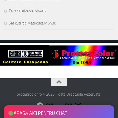
Tava 50 alveole M4402
Set cutii tip Matriosca M6430
processcolor.ro © 2026. Toate Drepturile Rezervate.
APASĂ AICI PENTRU CHAT