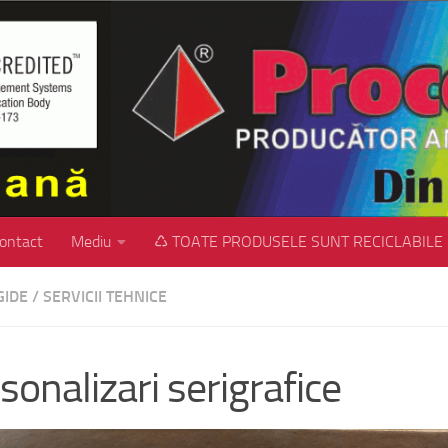
ontact
Mediu
♺ TOATE PRODUSELE SUNT RECICLABILE
GIDE
/
SERVICII TEHNICE
sonalizari serigrafice