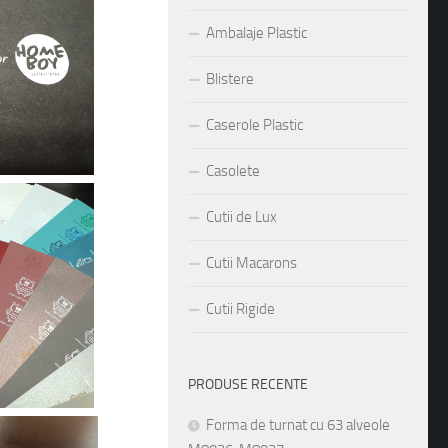
Ambalaje Plastic
Blistere
Caserole Plastic
Casolete
Cutii de Lux
Cutii Macarons
Cutii Rigide
PRODUSE RECENTE
Forma de turnat cu 63 alveole