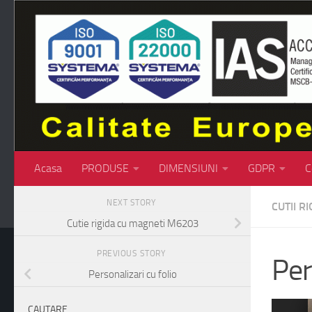
Skip to content
Acasa
PRODUSE
DIMENSIUNI
GDPR
C
NEXT STORY
CUTII RI
Cutie rigida cu magneti M6203
PREVIOUS STORY
Per
Personalizari cu folio
CAUTARE