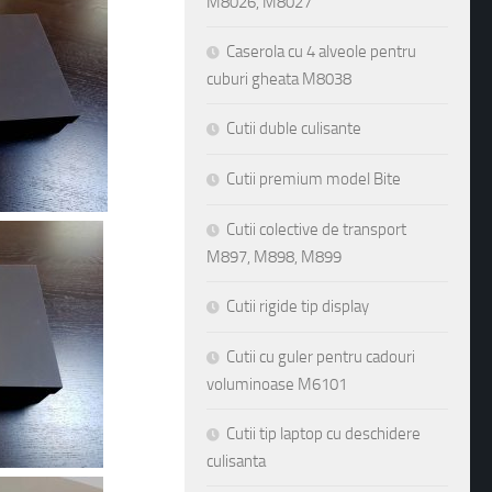
M8026, M8027
Caserola cu 4 alveole pentru
cuburi gheata M8038
Cutii duble culisante
Cutii premium model Bite
Cutii colective de transport
M897, M898, M899
Cutii rigide tip display
Cutii cu guler pentru cadouri
voluminoase M6101
Cutii tip laptop cu deschidere
culisanta