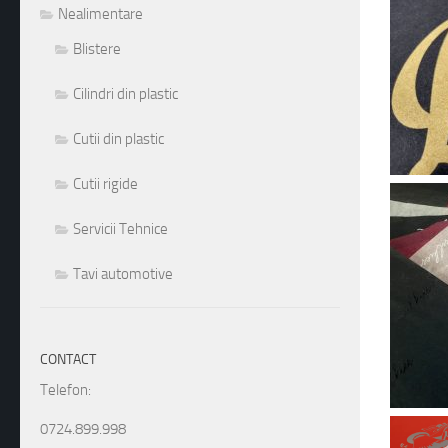
Nealimentare
Blistere
Cilindri din plastic
Cutii din plastic
Cutii rigide
Servicii Tehnice
Tavi automotive
CONTACT
Telefon:
0724.899.998