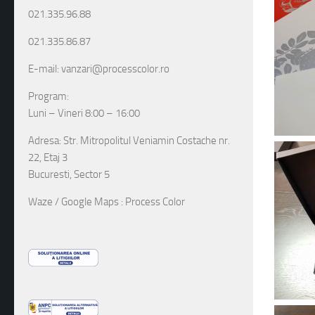
021.335.96.88
021.335.86.87
E-mail: vanzari@processcolor.ro
Program:
Luni – Vineri 8:00 – 16:00
Adresa: Str. Mitropolitul Veniamin Costache nr.
22, Etaj 3
Bucuresti, Sector 5
Waze / Google Maps : Process Color