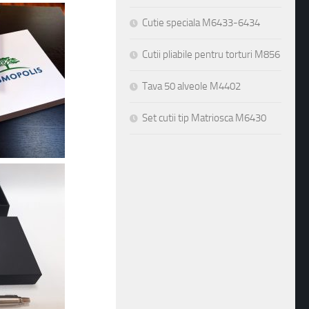
Cutie speciala M6433-6434
Cutii pliabile pentru torturi M856
Tava 50 alveole M4402
Set cutii tip Matriosca M6430