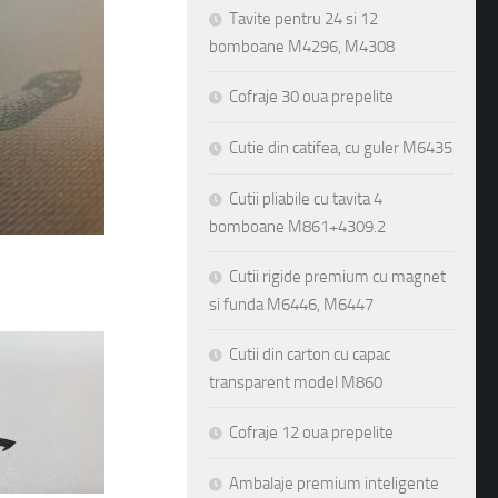
Tavite pentru 24 si 12
bomboane M4296, M4308
Cofraje 30 oua prepelite
Cutie din catifea, cu guler M6435
Cutii pliabile cu tavita 4
bomboane M861+4309.2
Cutii rigide premium cu magnet
si funda M6446, M6447
Cutii din carton cu capac
transparent model M860
Cofraje 12 oua prepelite
Ambalaje premium inteligente