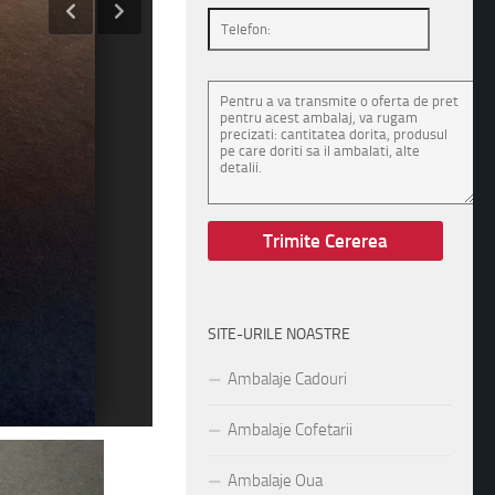
SITE-URILE NOASTRE
Ambalaje Cadouri
Ambalaje Cofetarii
Ambalaje Oua