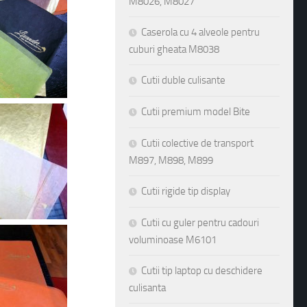
M8026, M8027
Caserola cu 4 alveole pentru
cuburi gheata M8038
Cutii duble culisante
Cutii premium model Bite
Cutii colective de transport
M897, M898, M899
Cutii rigide tip display
Cutii cu guler pentru cadouri
voluminoase M6101
Cutii tip laptop cu deschidere
culisanta