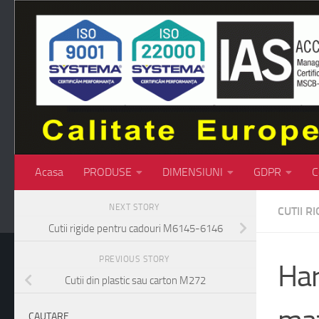
Skip to content
Acasa
PRODUSE
DIMENSIUNI
GDPR
C
NEXT STORY
CUTII RI
Cutii rigide pentru cadouri M6145-6146
PREVIOUS STORY
Har
Cutii din plastic sau carton M272
CAUTARE