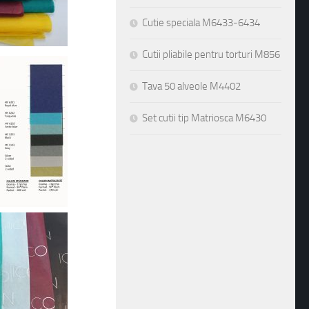
Cutie speciala M6433-6434
Cutii pliabile pentru torturi M856
Tava 50 alveole M4402
Set cutii tip Matriosca M6430