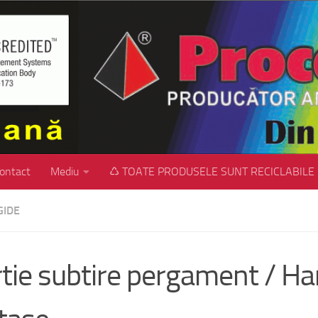
ontact
Mediu
♺ TOATE PRODUSELE SUNT RECICLABILE
GIDE
tie subtire pergament / Har