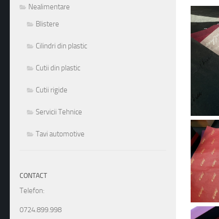
Nealimentare
1
2
3
4
5
6
7
8
9
10
11
12
13
14
15
16
17
18
19
20
21
22
23
24
25
26
Blistere
Cilindri din plastic
Cutii din plastic
Cutii rigide
Servicii Tehnice
Tavi automotive
CONTACT
Telefon:
0724.899.998