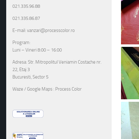
021.335.96.88
021.335.86.87
E-mail: vanzari@processcolor.ro
Program:
Luni – Vineri 8:00 – 16:00
Adresa: Str. Mitropolitul Veniamin Costache nr.
22, Etaj 3
Bucuresti, Sector 5
Waze / Google Maps : Process Color