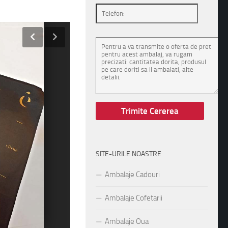
SITE-URILE NOASTRE
Ambalaje Cadouri
Ambalaje Cofetarii
Ambalaje Oua