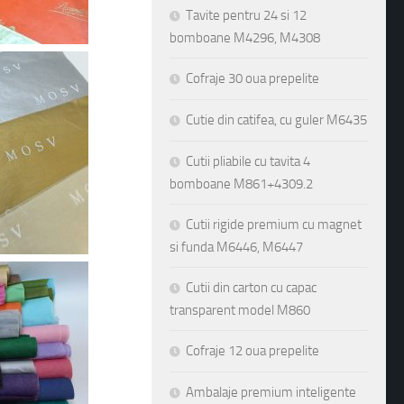
Tavite pentru 24 si 12
bomboane M4296, M4308
Cofraje 30 oua prepelite
Cutie din catifea, cu guler M6435
Cutii pliabile cu tavita 4
bomboane M861+4309.2
Cutii rigide premium cu magnet
si funda M6446, M6447
Cutii din carton cu capac
transparent model M860
Cofraje 12 oua prepelite
Ambalaje premium inteligente