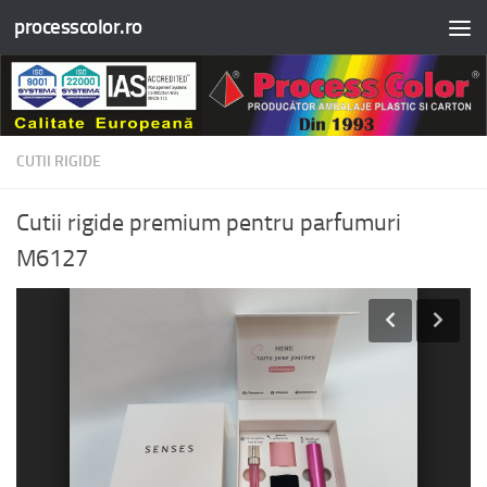
processcolor.ro
Skip to content
CUTII RIGIDE
Cutii rigide premium pentru parfumuri
M6127