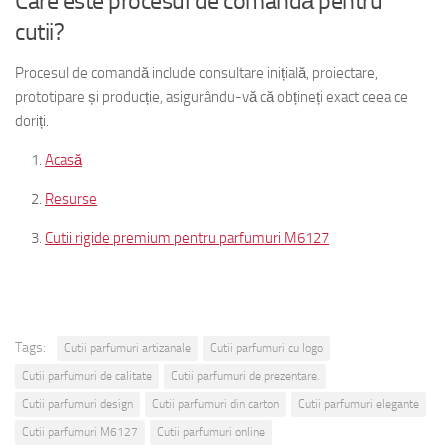
Care este procesul de comandă pentru
cutii?
Procesul de comandă include consultare inițială, proiectare,
prototipare și producție, asigurându-vă că obțineți exact ceea ce
doriți.
Acasă
Resurse
Cutii rigide premium pentru parfumuri M6127
Tags:
Cutii parfumuri artizanale
Cutii parfumuri cu logo
Cutii parfumuri de calitate
Cutii parfumuri de prezentare.
Cutii parfumuri design
Cutii parfumuri din carton
Cutii parfumuri elegante
Cutii parfumuri M6127
Cutii parfumuri online