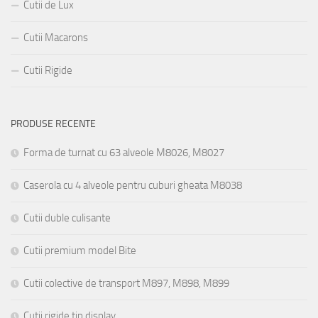
Cutii de Lux
Cutii Macarons
Cutii Rigide
PRODUSE RECENTE
Forma de turnat cu 63 alveole M8026, M8027
Caserola cu 4 alveole pentru cuburi gheata M8038
Cutii duble culisante
Cutii premium model Bite
Cutii colective de transport M897, M898, M899
Cutii rigide tip display