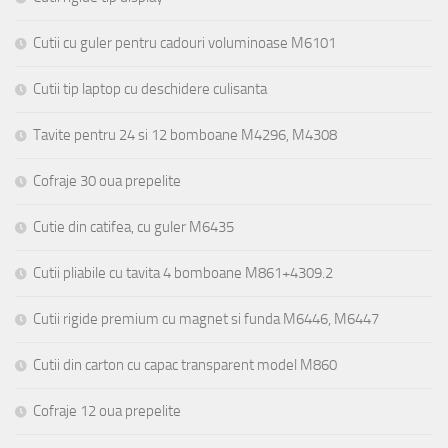
Cutii cu guler pentru cadouri voluminoase M6101
Cutii tip laptop cu deschidere culisanta
Tavite pentru 24 si 12 bomboane M4296, M4308
Cofraje 30 oua prepelite
Cutie din catifea, cu guler M6435
Cutii pliabile cu tavita 4 bomboane M861+4309.2
Cutii rigide premium cu magnet si funda M6446, M6447
Cutii din carton cu capac transparent model M860
Cofraje 12 oua prepelite