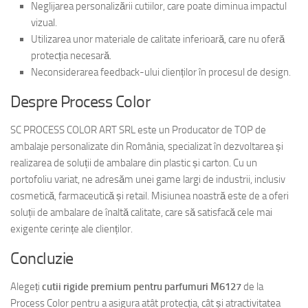
Neglijarea personalizării cutiilor, care poate diminua impactul
vizual.
Utilizarea unor materiale de calitate inferioară, care nu oferă
protecția necesară.
Neconsiderarea feedback-ului clienților în procesul de design.
Despre Process Color
SC PROCESS COLOR ART SRL este un Producator de TOP de
ambalaje personalizate din România, specializat în dezvoltarea și
realizarea de soluții de ambalare din plastic și carton. Cu un
portofoliu variat, ne adresăm unei game largi de industrii, inclusiv
cosmetică, farmaceutică și retail. Misiunea noastră este de a oferi
soluții de ambalare de înaltă calitate, care să satisfacă cele mai
exigente cerințe ale clienților.
Concluzie
Alegeți
cutii rigide premium pentru parfumuri M6127
de la
Process Color pentru a asigura atât protecția, cât și atractivitatea