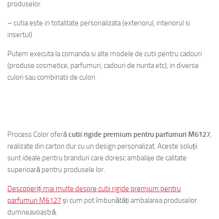
produselor
– cutia este in totalitate personalizata (exteriorul, interiorul si
insertul)
Putem executa la comanda si alte modele de cutii pentru cadouri
(produse cosmetice, parfumuri, cadouri de nunta etc), in diverse
culori sau combinatii de culori.
R&T parfum Senses
Process Color oferă
cutii rigide premium pentru parfumuri M6127
,
realizate din carton dur cu un design personalizat. Aceste soluții
sunt ideale pentru branduri care doresc ambalaje de calitate
superioară pentru produsele lor.
Descoperiți mai multe despre cutii rigide premium pentru
parfumuri M6127
și cum pot îmbunătăți ambalarea produselor
dumneavoastră.