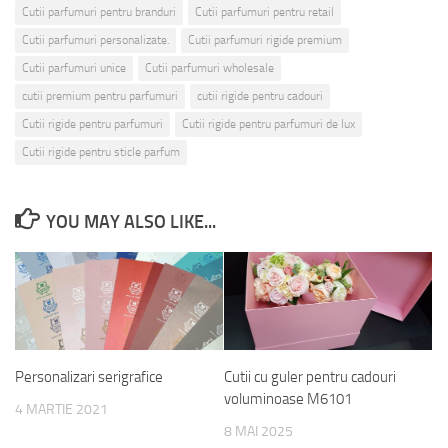
Cutii parfumuri pentru branduri
Cutii parfumuri pentru retail
Cutii parfumuri personalizate.
Cutii parfumuri rigide premium
Cutii parfumuri unice
Cutii parfumuri wholesale
cutii premium pentru parfumuri
cutii rigide pentru cadouri
Cutii rigide pentru parfumuri
Cutii rigide pentru parfumuri de lux
Cutii rigide pentru sticle parfum
YOU MAY ALSO LIKE...
Personalizari serigrafice
Cutii cu guler pentru cadouri
voluminoase M6101
4 MARTIE 2021
8 MAI 2025