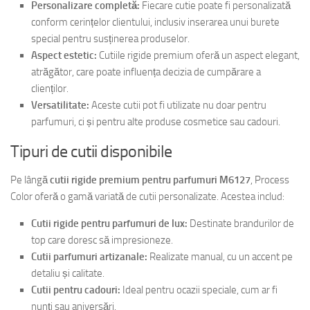
Personalizare completă:
Fiecare cutie poate fi personalizată
conform cerințelor clientului, inclusiv inserarea unui burete
special pentru susținerea produselor.
Aspect estetic:
Cutiile rigide premium oferă un aspect elegant,
atrăgător, care poate influența decizia de cumpărare a
clienților.
Versatilitate:
Aceste cutii pot fi utilizate nu doar pentru
parfumuri, ci și pentru alte produse cosmetice sau cadouri.
Tipuri de cutii disponibile
Pe lângă
cutii rigide premium pentru parfumuri M6127
, Process
Color oferă o gamă variată de cutii personalizate. Acestea includ:
Cutii rigide pentru parfumuri de lux:
Destinate brandurilor de
top care doresc să impresioneze.
Cutii parfumuri artizanale:
Realizate manual, cu un accent pe
detaliu și calitate.
Cutii pentru cadouri:
Ideal pentru ocazii speciale, cum ar fi
nunți sau aniversări.