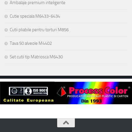
Ambalaje premium inteligente
Cutie speciala M6433-6434
Cutii pliabile pentru torturi M856
Tava 50 alveole M4402
Set cutii tip Matriosca M6430