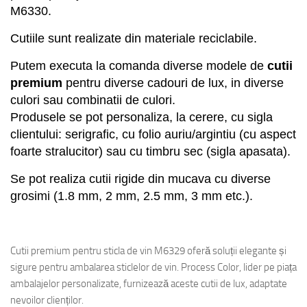
M63
30
.
Cutiile sunt realizate din materiale reciclabile.
Putem executa la comanda diverse modele de
cutii
premium
pentru
diverse cadouri
de lux
,
in diverse
culori sau combinatii de culori.
Produsele se pot personaliza, la cerere, cu sigla
clientului: serigrafic, cu folio auriu/argintiu (cu aspect
foarte stralucitor) sau cu timbru sec (sigla apasata).
Se pot realiza cutii rigide din mucava cu diverse
grosimi (1.8 mm, 2 mm, 2.5 mm, 3 mm etc.).
exclusivebaneasa
Cutii premium pentru sticla de vin M6329 oferă soluții elegante și
sigure pentru ambalarea sticlelor de vin. Process Color, lider pe piața
ambalajelor personalizate, furnizează aceste cutii de lux, adaptate
nevoilor clienților.