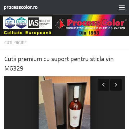
processcolor.ro
Skip to content
CUTII RIGIDE
Cutii premium cu suport pentru sticla vin
M6329