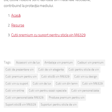
contribuind la protecția mediului.
Acasă
Resurse
Cutii premium cu suport pentru sticla vin M6329
Tags:
Accesorii vin de lux
Ambalaje vin premium
Cadouri vin premium
Cutii de prezentare vin
Cutii de vin elegante
Cutii pentru sticle de vin
Cutii premium pentru vin
Cutii sticlă vin M6329
Cutii vin cu design
Cutii vin cu suport
Cutii vin de lux
Cutii vin din lemn
Cutii vin M6329
Cutii vin online
Cutii vin pentru ocazii speciale
Cutii vin personalizate
Cutii vin personalizate M6329.
Produse premium pentru vin
Suport sticlă vin M6329
Suporturi pentru sticle de vin