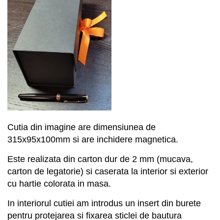
Cutia din imagine are dimensiunea de
3
15x95x100
mm
si are inchidere magnetica.
E
ste r
ealizata din carton dur de 2 mm (mucava,
carton de legatorie)
si caserata la interior si exterior
cu hartie colorata in masa.
In interiorul cutiei am introdus un
insert din burete
pentru protejarea si fixarea
sticlei de bautura