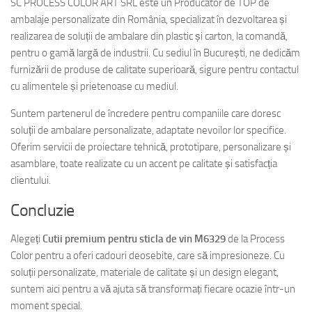
SC PROCESS COLOR ART SRL este un Producator de TOP de
ambalaje personalizate din România, specializat în dezvoltarea și
realizarea de soluții de ambalare din plastic și carton, la comandă,
pentru o gamă largă de industrii. Cu sediul în București, ne dedicăm
furnizării de produse de calitate superioară, sigure pentru contactul
cu alimentele și prietenoase cu mediul.
Suntem partenerul de încredere pentru companiile care doresc
soluții de ambalare personalizate, adaptate nevoilor lor specifice.
Oferim servicii de proiectare tehnică, prototipare, personalizare și
asamblare, toate realizate cu un accent pe calitate și satisfacția
clientului.
Concluzie
Alegeți
Cutii premium pentru sticla de vin M6329
de la Process
Color pentru a oferi cadouri deosebite, care să impresioneze. Cu
soluții personalizate, materiale de calitate și un design elegant,
suntem aici pentru a vă ajuta să transformați fiecare ocazie într-un
moment special.