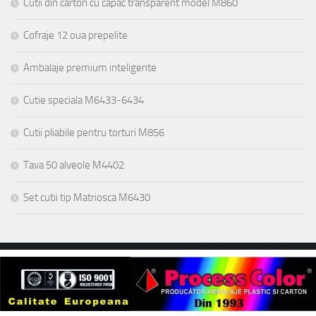
Cutii din carton cu capac transparent model M860
Cofraje 12 oua prepelite
Ambalaje premium inteligente
Cutie speciala M6433-6434
Cutii pliabile pentru torturi M856
Tava 50 alveole M4402
Set cutii tip Matriosca M6430