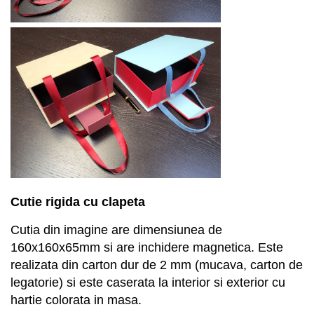
C
utie rigida cu clapeta
Cutia din imagine are dimensiunea de
160x160x65
mm
si are inchidere magnetica. E
ste
r
ealizata din carton dur de 2 mm (mucava, carton de
legatorie) si
este caserata
la interior si exterior
cu
hartie
colorata in masa
.