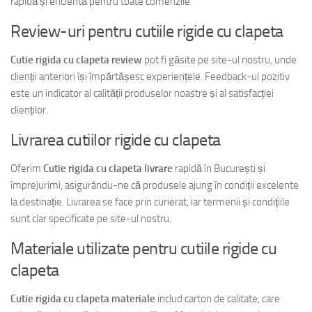
rapidă și eficientă pentru toate comenzile.
Review-uri pentru cutiile rigide cu clapeta
Cutie rigida cu clapeta review
pot fi găsite pe site-ul nostru, unde
clienții anteriori își împărtășesc experiențele. Feedback-ul pozitiv
este un indicator al calității produselor noastre și al satisfacției
clienților.
Livrarea cutiilor rigide cu clapeta
Oferim
Cutie rigida cu clapeta livrare
rapidă în București și
împrejurimi, asigurându-ne că produsele ajung în condiții excelente
la destinație. Livrarea se face prin curierat, iar termenii și condițiile
sunt clar specificate pe site-ul nostru.
Materiale utilizate pentru cutiile rigide cu
clapeta
Cutie rigida cu clapeta materiale
includ carton de calitate, care