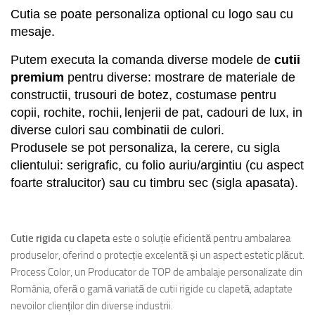
Cutia se poate personaliza optional cu logo sau cu
mesaje.
Putem executa la comanda diverse modele de
cutii
premium
pentru
diverse
: mostrare de materiale de
constructii,
trusouri de botez, costumase pentru
copii, rochite, rochii,
lenjerii de pat,
cadouri
de lux
,
in
diverse culori sau combinatii de culori.
Produsele se pot personaliza, la cerere, cu sigla
clientului: serigrafic, cu folio auriu/argintiu (cu aspect
foarte stralucitor) sau cu timbru sec (sigla apasata).
Cutiespeciala
geantagentutamaner
Cutie rigida cu clapeta
este o soluție eficientă pentru ambalarea
produselor, oferind o protecție excelentă și un aspect estetic plăcut.
Process Color, un Producator de TOP de ambalaje personalizate din
România, oferă o gamă variată de cutii rigide cu clapetă, adaptate
nevoilor clienților din diverse industrii.