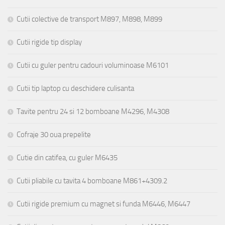
Cutii colective de transport M897, M898, M899
Cutii rigide tip display
Cutii cu guler pentru cadouri voluminoase M6101
Cutii tip laptop cu deschidere culisanta
Tavite pentru 24 si 12 bomboane M4296, M4308
Cofraje 30 oua prepelite
Cutie din catifea, cu guler M6435
Cutii pliabile cu tavita 4 bomboane M861+4309.2
Cutii rigide premium cu magnet si funda M6446, M6447