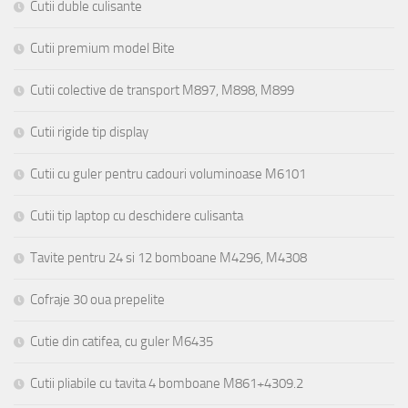
Cutii duble culisante
Cutii premium model Bite
Cutii colective de transport M897, M898, M899
Cutii rigide tip display
Cutii cu guler pentru cadouri voluminoase M6101
Cutii tip laptop cu deschidere culisanta
Tavite pentru 24 si 12 bomboane M4296, M4308
Cofraje 30 oua prepelite
Cutie din catifea, cu guler M6435
Cutii pliabile cu tavita 4 bomboane M861+4309.2