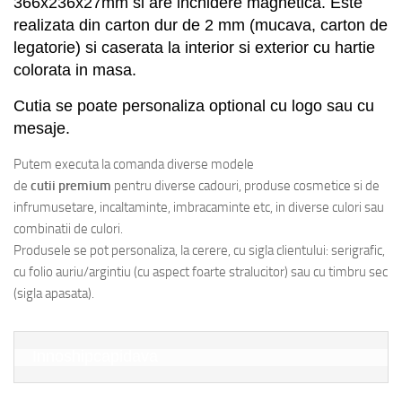
366x236x27
mm
si are inchidere magnetica. E
ste
r
ealizata din carton dur de 2 mm (mucava, carton de
legatorie) si
caserata
la interior si exterior
cu hartie
colorata in masa
.
Cutia se poate personaliza optional cu logo sau cu
mesaje.
Putem executa la comanda diverse modele
de
cutii
premium
pentru diverse cadouri, produse cosmetice si de
infrumusetare, incaltaminte, imbracaminte etc, in diverse culori sau
combinatii de culori.
Produsele se pot personaliza, la cerere, cu sigla clientului: serigrafic,
cu folio auriu/argintiu (cu aspect foarte stralucitor) sau cu timbru sec
(sigla apasata).
Innoshipcapidava