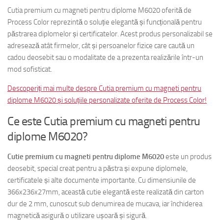
Cutia premium cu magneti pentru diplome M6020 oferită de
Process Color reprezintă o soluție elegantă și funcțională pentru
păstrarea diplomelor și certificatelor. Acest produs personalizabil se
adresează atât firmelor, cât și persoanelor fizice care caută un
cadou deosebit sau o modalitate de a prezenta realizările într-un
mod sofisticat.
Descoperiți mai multe despre Cutia premium cu magneti pentru
diplome M6020 și soluțiile personalizate oferite de Process Color!
Ce este Cutia premium cu magneti pentru
diplome M6020?
Cutie premium cu magneti pentru diplome M6020
este un produs
deosebit, special creat pentru a păstra și expune diplomele,
certificatele și alte documente importante. Cu dimensiunile de
366x236x27mm, această cutie elegantă este realizată din carton
dur de 2 mm, cunoscut sub denumirea de mucava, iar închiderea
magnetică asigură o utilizare ușoară și sigură.