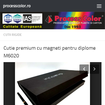
processcolor.ro
Skip to content
CUTII RIGIDE
Cutie premium cu magneti pentru diplome
M6020