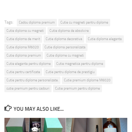
Tags:
Cadou diploma premium
Cutie cu magneti pentru diplome
Cutie diploma cu magneti
Cutie diploma de absolvire
Cutie diploma de merit
Cutie diploma decorativa
Cutie diploma eleganta
Cutie diploma M6020
Cutie diploma personalizata
Cutie diploma premium
Cutie diplome cu magneti
Cutie eleganta pentru diplome
Cutie magnetica pentru diplome
Cutie pentru certificate
Cutie pentru diplome de prestigiu
Cutie pentru diplome personalizate.
Cutie premium diplome M6020
cutie premium pentru cadouri
Cutie premium pentru diplome
YOU MAY ALSO LIKE...