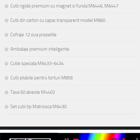
Cutii rigide premium cu magnet si funda M6446, M6447
Cutii din carton cu capac transparent model M860
Cofraje 12 oua prepelite
Ambalaje premium inteligente
Cutie speciala M6433-6434
Cutii pliabile pentru torturi M856
Tava 50 alveole M4402
Set cutii tip Matriosca M6430