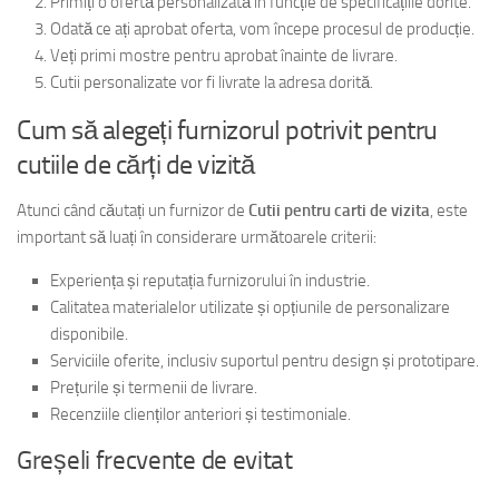
Primiți o ofertă personalizată în funcție de specificațiile dorite.
Odată ce ați aprobat oferta, vom începe procesul de producție.
Veți primi mostre pentru aprobat înainte de livrare.
Cutii personalizate vor fi livrate la adresa dorită.
Cum să alegeți furnizorul potrivit pentru
cutiile de cărți de vizită
Atunci când căutați un furnizor de
Cutii pentru carti de vizita
, este
important să luați în considerare următoarele criterii:
Experiența și reputația furnizorului în industrie.
Calitatea materialelor utilizate și opțiunile de personalizare
disponibile.
Serviciile oferite, inclusiv suportul pentru design și prototipare.
Prețurile și termenii de livrare.
Recenziile clienților anteriori și testimoniale.
Greșeli frecvente de evitat