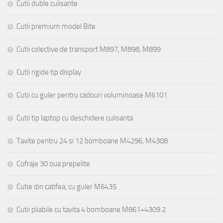
Cutii duble culisante
Cutii premium model Bite
Cutii colective de transport M897, M898, M899
Cutii rigide tip display
Cutii cu guler pentru cadouri voluminoase M6101
Cutii tip laptop cu deschidere culisanta
Tavite pentru 24 si 12 bomboane M4296, M4308
Cofraje 30 oua prepelite
Cutie din catifea, cu guler M6435
Cutii pliabile cu tavita 4 bomboane M861+4309.2