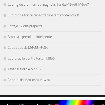
Cutii rigide premium cu magnet si funda M6446, M6447
Cutii din carton cu capac transparent model M860
Cofraje 12 oua prepelite
Ambalaje premium inteligente
Cutie speciala M6433-6434
Cutii pliabile pentru torturi M856
Tava 50 alveole M4402
Set cutii tip Matriosca M6430