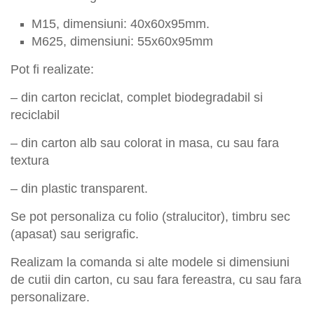
M
15
, dimensiuni:
40x60x95
mm.
M
625
, dimensiuni:
55x60x95
mm
Pot fi
realizate:
– din
carton
reciclat, complet biodegradabil
si
reciclabil
– din carton alb sau colorat in masa, cu sau fara
textura
– din plastic transparent.
Se pot personaliza cu folio (stralucitor), timbru sec
(apasat) sau serigrafic.
Realizam la comanda si alte
modele si dimensiuni
de cutii din carton, cu sau fara fereastra, cu sau fara
personalizare.