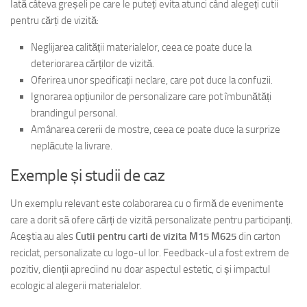
Iată câteva greșeli pe care le puteți evita atunci când alegeți cutii
pentru cărți de vizită:
Neglijarea calității materialelor, ceea ce poate duce la
deteriorarea cărților de vizită.
Oferirea unor specificații neclare, care pot duce la confuzii.
Ignorarea opțiunilor de personalizare care pot îmbunătăți
brandingul personal.
Amânarea cererii de mostre, ceea ce poate duce la surprize
neplăcute la livrare.
Exemple și studii de caz
Un exemplu relevant este colaborarea cu o firmă de evenimente
care a dorit să ofere cărți de vizită personalizate pentru participanți.
Aceștia au ales
Cutii pentru carti de vizita M15 M625
din carton
reciclat, personalizate cu logo-ul lor. Feedback-ul a fost extrem de
pozitiv, clienții apreciind nu doar aspectul estetic, ci și impactul
ecologic al alegerii materialelor.