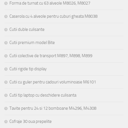
Forma de turnat cu 63 alveole M8026, M8027
Caserola cu 4 alveole pentru cuburi gheata M8038
Cutii duble culisante
Cutii premium model Bite
Cutii colective de transport M897, M898, M899
Cutii rigide tip display
Cutii cu guler pentru cadouri voluminoase M6101
Cutii tip laptop cu deschidere culisanta
Tavite pentru 24 si 12 bomboane M4296, M4308
Cofraje 30 oua prepelite