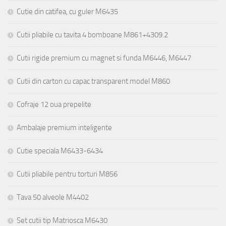
Cutie din catifea, cu guler M6435
Cutii pliabile cu tavita 4 bomboane M861+4309.2
Cutii rigide premium cu magnet si funda M6446, M6447
Cutii din carton cu capac transparent model M860
Cofraje 12 oua prepelite
Ambalaje premium inteligente
Cutie speciala M6433-6434
Cutii pliabile pentru torturi M856
Tava 50 alveole M4402
Set cutii tip Matriosca M6430