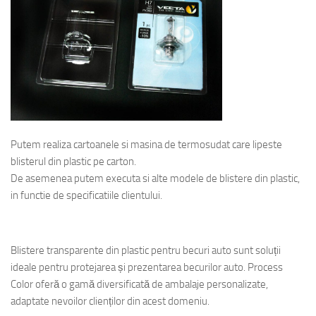
Putem realiza cartoanele si masina de termosudat care lipeste
blisterul din plastic pe carton.
De asemenea putem executa si alte modele de blistere din plastic,
in functie de specificatiile clientului.
Blistere transparente din plastic pentru becuri auto sunt soluții
ideale pentru protejarea și prezentarea becurilor auto. Process
Color oferă o gamă diversificată de ambalaje personalizate,
adaptate nevoilor clienților din acest domeniu.