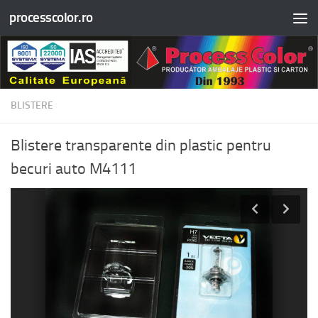
processcolor.ro
Skip to content
BLISTERE
Blistere transparente din plastic pentru
becuri auto M4111