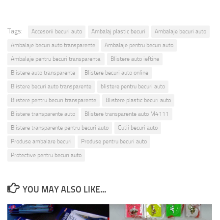
Tags:
Accesorii becuri auto
Ambalaj plastic becuri
Ambalaje becuri auto
Ambalaje becuri auto transparente
Ambalaje pentru becuri auto
Ambalaje pentru becuri transparente.
Blistere auto ieftine
Blistere auto transparente
Blistere becuri auto online
Blistere becuri auto transparente
blistere pentru becuri auto
Blistere pentru becuri transparente
Blistere plastic becuri auto
Blistere transparente auto
Blistere transparente auto M4111
Blistere transparente pentru becuri auto
Cutii becuri auto
Produse ambalare becuri
Produse pentru becuri auto
Protective pentru becuri auto
YOU MAY ALSO LIKE...