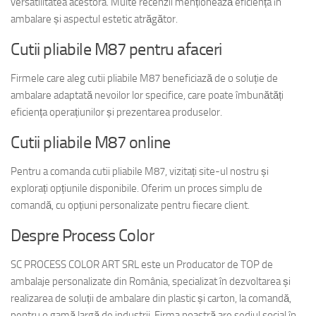
versatilitatea acestora. Multe recenzii menționează eficiența în
ambalare și aspectul estetic atrăgător.
Cutii pliabile M87 pentru afaceri
Firmele care aleg cutii pliabile M87 beneficiază de o soluție de
ambalare adaptată nevoilor lor specifice, care poate îmbunătăți
eficiența operațiunilor și prezentarea produselor.
Cutii pliabile M87 online
Pentru a comanda cutii pliabile M87, vizitați site-ul nostru și
explorați opțiunile disponibile. Oferim un proces simplu de
comandă, cu opțiuni personalizate pentru fiecare client.
Despre Process Color
SC PROCESS COLOR ART SRL este un Producator de TOP de
ambalaje personalizate din România, specializat în dezvoltarea și
realizarea de soluții de ambalare din plastic și carton, la comandă,
pentru o gamă largă de industrii. Firma noastră are sediul social în