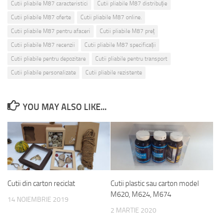
Cutii pliabile M87 caracteristici
Cutii pliabile M87 distribuție
Cutii pliabile M87 oferte
Cutii pliabile M87 online.
Cutii pliabile M87 pentru afaceri
Cutii pliabile M87 preț
Cutii pliabile M87 recenzii
Cutii pliabile M87 specificații
Cutii pliabile pentru depozitare
Cutii pliabile pentru transport
Cutii pliabile personalizate
Cutii pliabile rezistente
YOU MAY ALSO LIKE...
Cutii din carton reciclat
Cutii plastic sau carton model
M620, M624, M674
14 NOIEMBRIE 2019
2 MARTIE 2020