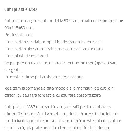
Cutii pliabile M87
Cutiile din imagine sunt model M87 si au urmatoarele dimensiuni:
90x115x60mm.
Pot fi realizate:
– din carton reciclat, complet biodegradabil si reciclabil
– din carton alb sau colorat in masa, cu sau fara textura
– din plastic transparent
Se pot personaliza cu folio (stralucitor), timbru sec (apasat) sau
serigrafic.
In aceste cutii se pot ambala diverse cadouri.
Realizam la comanda si alte modele si dimensiuni de cutii din
carton, cu sau fara fereastra, cu sau fara personalizare.
Cutii pliabile M87 reprezintă soluția ideală pentru ambalarea
eficientă și estetică a diverselor produse. Process Color, lider în
producția de ambalaje personalizate, oferă aceste cutii de calitate
superioară, adaptate nevoilor clienților din diferite industrii.