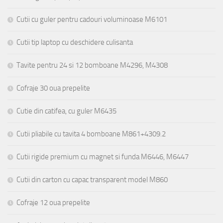
Cutii cu guler pentru cadouri voluminoase M6101
Cutii tip laptop cu deschidere culisanta
Tavite pentru 24 si 12 bomboane M4296, M4308
Cofraje 30 oua prepelite
Cutie din catifea, cu guler M6435
Cutii pliabile cu tavita 4 bomboane M861+4309.2
Cutii rigide premium cu magnet si funda M6446, M6447
Cutii din carton cu capac transparent model M860
Cofraje 12 oua prepelite