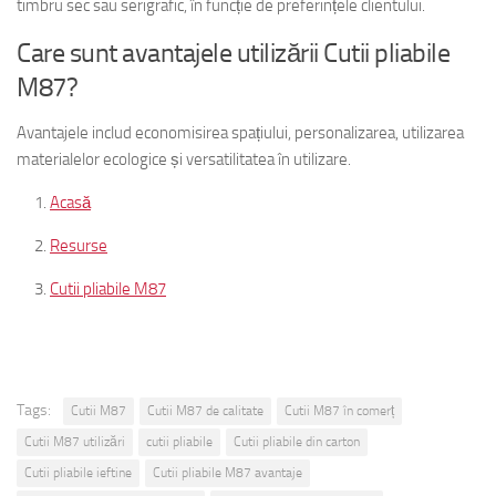
timbru sec sau serigrafic, în funcție de preferințele clientului.
Care sunt avantajele utilizării Cutii pliabile
M87?
Avantajele includ economisirea spațiului, personalizarea, utilizarea
materialelor ecologice și versatilitatea în utilizare.
Acasă
Resurse
Cutii pliabile M87
Tags:
Cutii M87
Cutii M87 de calitate
Cutii M87 în comerț
Cutii M87 utilizări
cutii pliabile
Cutii pliabile din carton
Cutii pliabile ieftine
Cutii pliabile M87 avantaje