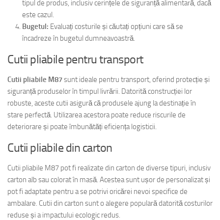
tipul de produs, inclusiv cerințele de siguranță alimentară, dacă
este cazul.
Bugetul:
Evaluați costurile și căutați opțiuni care să se
încadreze în bugetul dumneavoastră.
Cutii pliabile pentru transport
Cutii pliabile M87
sunt ideale pentru transport, oferind protecție și
siguranță produselor în timpul livrării. Datorită construcției lor
robuste, aceste cutii asigură că produsele ajung la destinație în
stare perfectă. Utilizarea acestora poate reduce riscurile de
deteriorare și poate îmbunătăți eficiența logisticii.
Cutii pliabile din carton
Cutii pliabile M87 pot fi realizate din carton de diverse tipuri, inclusiv
carton alb sau colorat în masă. Acestea sunt ușor de personalizat și
pot fi adaptate pentru a se potrivi oricărei nevoi specifice de
ambalare. Cutii din carton sunt o alegere populară datorită costurilor
reduse și a impactului ecologic redus.