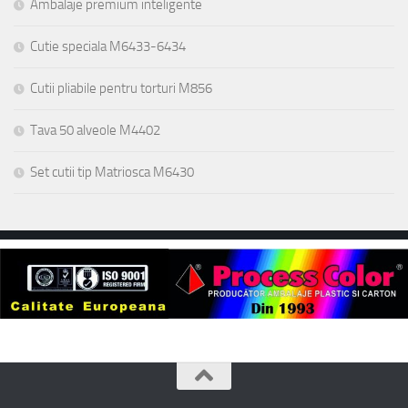
Ambalaje premium inteligente
Cutie speciala M6433-6434
Cutii pliabile pentru torturi M856
Tava 50 alveole M4402
Set cutii tip Matriosca M6430