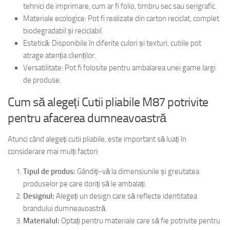
tehnici de imprimare, cum ar fi folio, timbru sec sau serigrafic.
Materiale ecologice: Pot fi realizate din carton reciclat, complet
biodegradabil și reciclabil.
Estetică: Disponibile în diferite culori și texturi, cutiile pot
atrage atenția clienților.
Versatilitate: Pot fi folosite pentru ambalarea unei game largi
de produse.
Cum să alegeți Cutii pliabile M87 potrivite
pentru afacerea dumneavoastră
Atunci când alegeți cutii pliabile, este important să luați în
considerare mai mulți factori:
Tipul de produs:
Gândiți-vă la dimensiunile și greutatea
produselor pe care doriți să le ambalați.
Designul:
Alegeți un design care să reflecte identitatea
brandului dumneavoastră.
Materialul:
Optați pentru materiale care să fie potrivite pentru