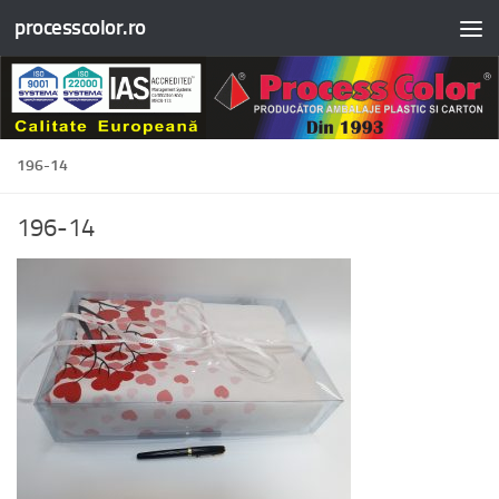
processcolor.ro
Skip to content
196-14
196-14