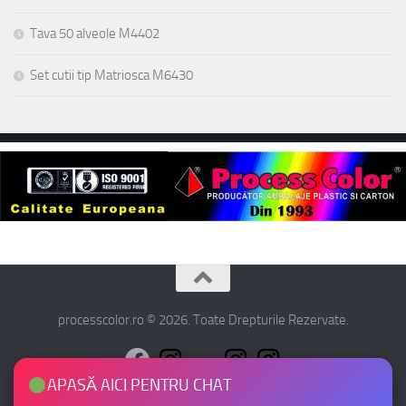
Tava 50 alveole M4402
Set cutii tip Matriosca M6430
processcolor.ro © 2026. Toate Drepturile Rezervate.
APASĂ AICI PENTRU CHAT