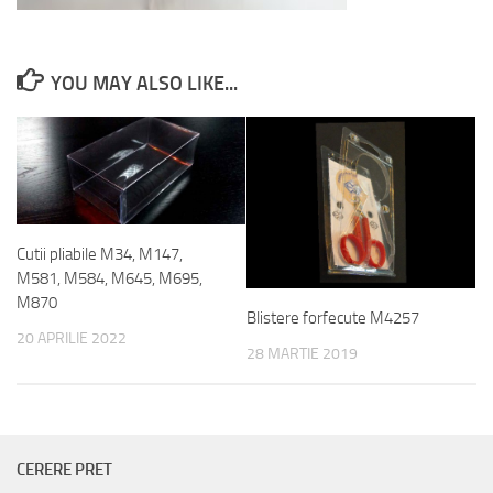
YOU MAY ALSO LIKE...
Cutii pliabile M34, M147,
M581, M584, M645, M695,
M870
Blistere forfecute M4257
20 APRILIE 2022
28 MARTIE 2019
CERERE PRET