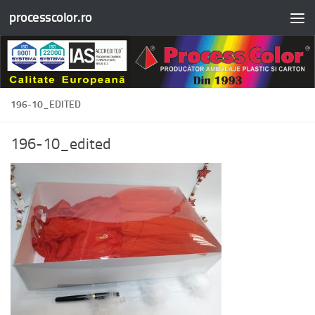
processcolor.ro
Skip to content
196-10_EDITED
196-10_edited