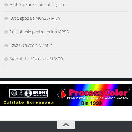
Ambalaje premium inteligente
Cutie speciala M6433-6434
Cutii pliabile pentru torturi M856
Tava 50 alveole M4402
Set cutii tip Matriosca M6430