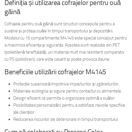
Definiția și utilizarea cofrajelor pentru ouă
găină
Cofrajele pentru ouă găină sunt structuri concepute pentru a
susține și proteja ouăle în timpul transportului și depozitării.
Modelul cu 15 compartimente M4145 este special conceput pentru
a maximiza eficiența și siguranța. Acestea sunt realizate din PET
(polietilenă tereftalată), un material mult mai rezistent comparativ
cu PS (polistiren), care este casant și poate provoca daune.
Beneficiile utilizării cofrajelor M4145
Protecție superioară împotriva impacturilor și zgârieturilor.
Materiale ecologice și sigure pentru contactul cu alimentele.
Design eficient ce permite o organizare optimă a ouălor.
Posibilitatea personalizării pentru a satisface nevoile specifice
ale clienților.
Reducerea riscurilor de deteriorare în timpul transportului.
Cum să colaborați cu Process Color