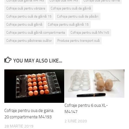
Cofraje ouă găină M4145
Cofraje ouă M4145
Cofraje ouă pentru ferme
Cofraje ouă pentru vânzare
Cofraje pentru ouă de găină
Cofraje pentru ouă de găină 15
Cofraje pentru ouă de păsări
Cofraje pentru ouă găină
Cofraje pentru ouă găină 15
Cofraje pentru ouă găină compartimente
Cofraje pentru ouă M4145
Cofraje pentru păstrarea ouălor
Produse pentru transport ouă
YOU MAY ALSO LIKE...
Cofraje pentru 6 oua XL-
Cofraje pentru oua de gaina
M4147
20 compartimente M4193
2 IUNIE 2020
28 MARTIE 2019