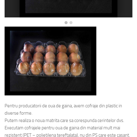
Pentru producatorii de oua de gaina, avem cofraje din plastic in
diverse forme.
Putem realiza o noua matrita care sa corespunda cerintelor dvs.
Executam cofrajele pentru oua de gaina din material mult mai
rezistent (PET – polietilena tereftalata), nu din PS care este casant.