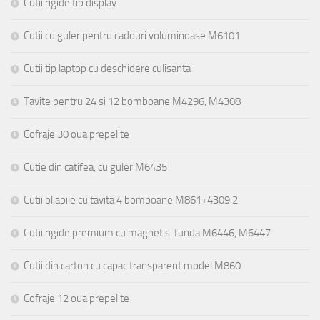
Cutii rigide tip display
Cutii cu guler pentru cadouri voluminoase M6101
Cutii tip laptop cu deschidere culisanta
Tavite pentru 24 si 12 bomboane M4296, M4308
Cofraje 30 oua prepelite
Cutie din catifea, cu guler M6435
Cutii pliabile cu tavita 4 bomboane M861+4309.2
Cutii rigide premium cu magnet si funda M6446, M6447
Cutii din carton cu capac transparent model M860
Cofraje 12 oua prepelite