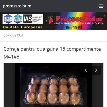
processcolor.ro
Skip to content
COFRAJE OUA
Cofraje pentru oua gaina 15 compartimente
M4145