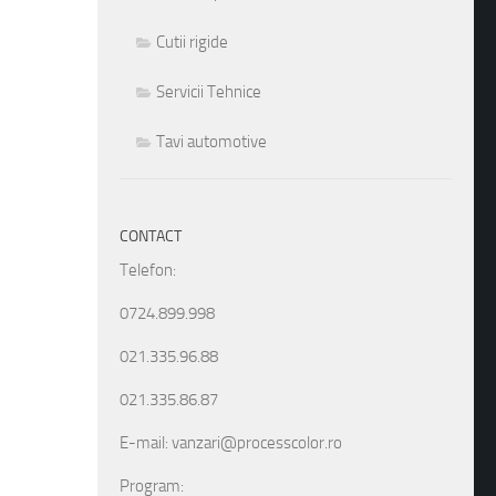
Cutii rigide
Servicii Tehnice
Tavi automotive
CONTACT
Telefon:
0724.899.998
021.335.96.88
021.335.86.87
E-mail: vanzari@processcolor.ro
Program: