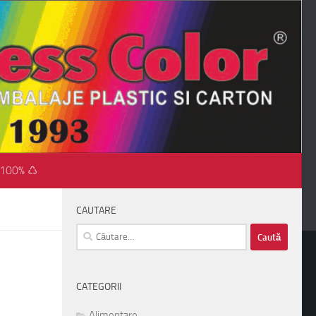
 100% ♺
CAUTARE
Caută
după:
CATEGORII
Alimentare