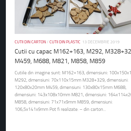
CUTII DIN CARTON
/
CUTII DIN PLASTIC
13 DECEMBRIE 2019
Cutii cu capac M162+163, M292, M328+32
M459, M688, M821, M858, M859
Cutiile din imagine sunt: M162+163, dimensiuni: 100x15
M292, dimensiuni: 70x110x15mm M328+329, dimensiuni:
120x80x20mm M459, dimensiuni: 130x80x15mm M688,
dimensiuni: 143x108x10mm M821, dimensiuni: 164x114
M858, dimensiuni: 71x71x9mm M859, dimensiuni:
106,5x141x9mm Pot fi realizate: – din carton...