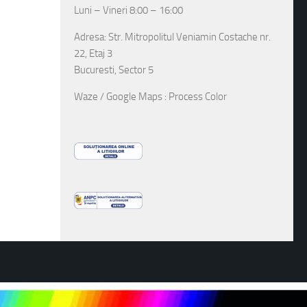
Luni – Vineri 8:00 – 16:00
Adresa: Str. Mitropolitul Veniamin Costache nr.
22, Etaj 3
Bucuresti, Sector 5
Waze / Google Maps : Process Color