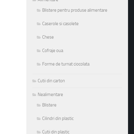
Blistere pentru produse alimentare
Caserole si casolete
Chese
Cofraje oua
Forme de turnat ciocolata
Cutii din carton
Nealimentare
Blistere
Cilindri din plastic
Cutii din plastic