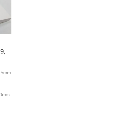
9,
0x15mm
x20mm