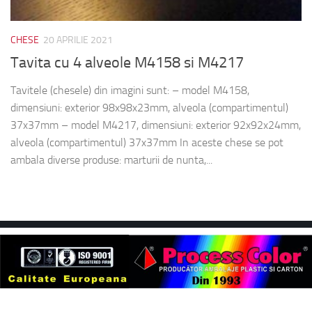
CHESE
20 APRILIE 2021
Tavita cu 4 alveole M4158 si M4217
Tavitele (chesele) din imagini sunt: – model M4158,
dimensiuni: exterior 98x98x23mm, alveola (compartimentul)
37x37mm – model M4217, dimensiuni: exterior 92x92x24mm,
alveola (compartimentul) 37x37mm In aceste chese se pot
ambala diverse produse: marturii de nunta,...