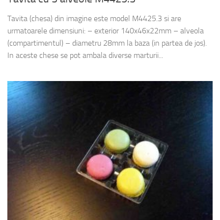
Tavita (chesa) din imagine este model M4425.3 si are
urmatoarele dimensiuni: – exterior 140x46x22mm – alveola
(compartimentul) – diametru 28mm la baza (in partea de jos).
In aceste chese se pot ambala diverse marturii...