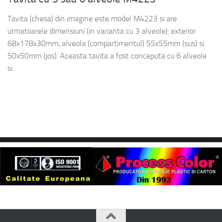
Tavita (chesa) din imagine este model M4223 si are
urmatoarele dimensiuni (in varianta cu 3 alveole): exterior
68x178x30mm, alveola (compartimentul) 55x55mm (sus) si
50x50mm (jos). Aceasta tavita a fost conceputa cu 6 alveole
si...