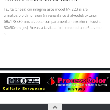
Tavita (chesa) din imagine este model M4223 si are
urmatoarele dimensiuni (in varianta cu 3 alveole): exterior
68x178x30mm, alveola (compartimentul) 55x55mm (sus) si
50x50mm (jos). Aceasta tavita a fost conceputa cu 6 alveole
si...