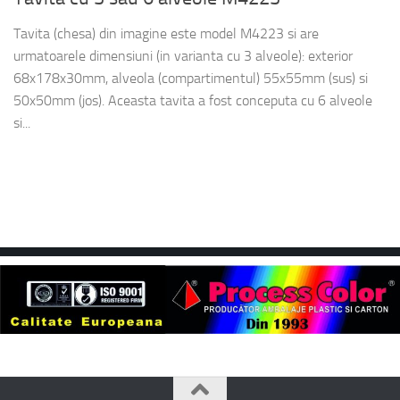
Tavita (chesa) din imagine este model M4223 si are
urmatoarele dimensiuni (in varianta cu 3 alveole): exterior
68x178x30mm, alveola (compartimentul) 55x55mm (sus) si
50x50mm (jos). Aceasta tavita a fost conceputa cu 6 alveole
si...