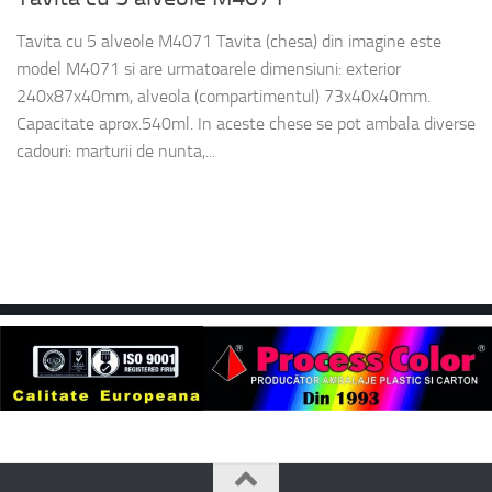
Tavita cu 5 alveole M4071 Tavita (chesa) din imagine este
model M4071 si are urmatoarele dimensiuni: exterior
240x87x40mm, alveola (compartimentul) 73x40x40mm.
Capacitate aprox.540ml. In aceste chese se pot ambala diverse
cadouri: marturii de nunta,...