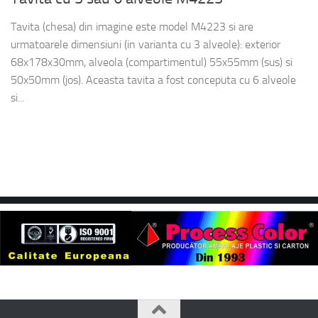
Tavita (chesa) din imagine este model M4223 si are
urmatoarele dimensiuni (in varianta cu 3 alveole): exterior
68x178x30mm, alveola (compartimentul) 55x55mm (sus) si
50x50mm (jos). Aceasta tavita a fost conceputa cu 6 alveole
si...