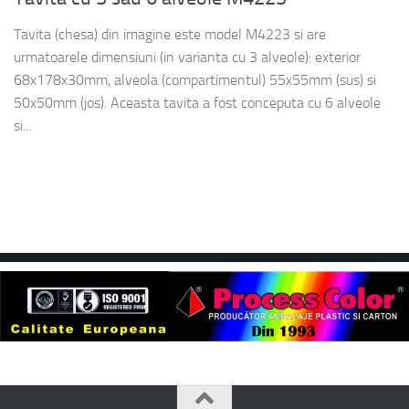
Tavita (chesa) din imagine este model M4223 si are
urmatoarele dimensiuni (in varianta cu 3 alveole): exterior
68x178x30mm, alveola (compartimentul) 55x55mm (sus) si
50x50mm (jos). Aceasta tavita a fost conceputa cu 6 alveole
si...