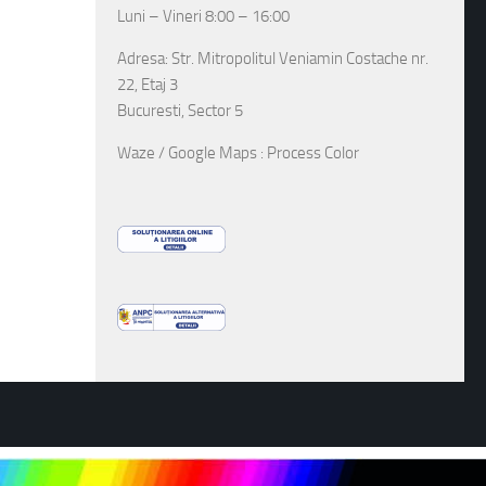
Luni – Vineri 8:00 – 16:00
Adresa: Str. Mitropolitul Veniamin Costache nr.
22, Etaj 3
Bucuresti, Sector 5
Waze / Google Maps : Process Color