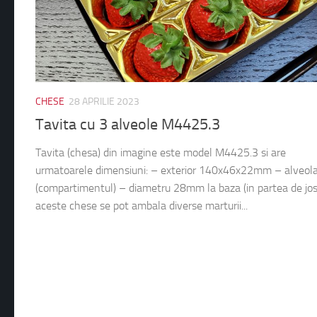
CHESE
28 APRILIE 2023
Tavita cu 3 alveole M4425.3
Tavita (chesa) din imagine este model M4425.3 si are
urmatoarele dimensiuni: – exterior 140x46x22mm – alveol
(compartimentul) – diametru 28mm la baza (in partea de jos)
aceste chese se pot ambala diverse marturii...