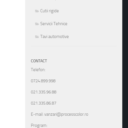
Cutii rigide
Servicii Tehnice
Tavi automotive
CONTACT
Telefon:
0724.899.998
021.335.96.88
021.335.86.87
E-mail: vanzari@processcolor.ro
Program: