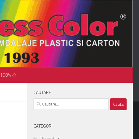
 100% ♺
CAUTARE
Caută
după:
CATEGORII
Alimentare