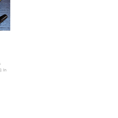
a
. In