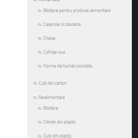
Blistere pentru produse alimentare
Caserole si casolete
Chese
Cofraje oua
Forme de turnat ciocolata
Cutii din carton
Nealimentare
Blistere
Cilindri din plastic
Cutii din plastic