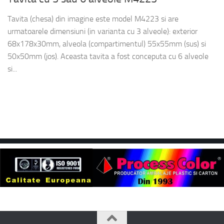
Tavita (chesa) din imagine este model M4223 si are
urmatoarele dimensiuni (in varianta cu 3 alveole): exterior
68x178x30mm, alveola (compartimentul) 55x55mm (sus) si
50x50mm (jos). Aceasta tavita a fost conceputa cu 6 alveole
si...