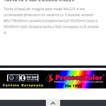
Tavita (chesa) din imagine este model M4223 si are
urmatoarele dimensiuni (in varianta cu 3 alveole): exterior
68x178x30mm, alveola (compartimentul) 55x55mm (sus) si
50x50mm (jos). Aceasta tavita a fost conceputa cu 6 alveole
si...