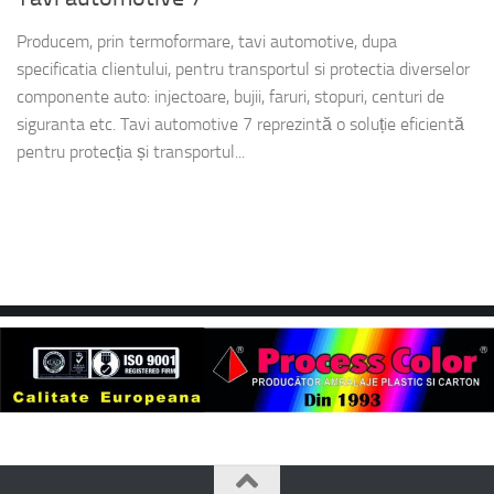
Producem, prin termoformare, tavi automotive, dupa
specificatia clientului, pentru transportul si protectia diverselor
componente auto: injectoare, bujii, faruri, stopuri, centuri de
siguranta etc. Tavi automotive 7 reprezintă o soluție eficientă
pentru protecția și transportul...