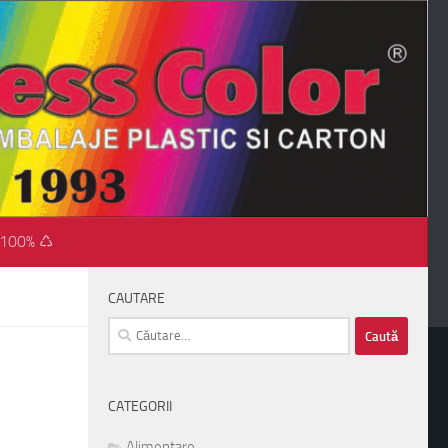
 100% ♺
CAUTARE
Caută
după:
CATEGORII
Alimentare