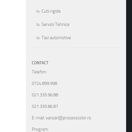
Cutii rigide
Servicii Tehnice
Tavi automotive
CONTACT
Telefon:
0724.899.998
021.335.96.88
021.335.86.87
E-mail: vanzari@processcolor.ro
Program: