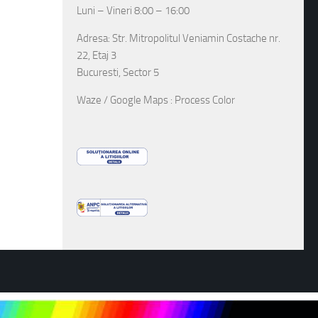
Luni – Vineri 8:00 – 16:00
Adresa: Str. Mitropolitul Veniamin Costache nr.
22, Etaj 3
Bucuresti, Sector 5
Waze / Google Maps : Process Color