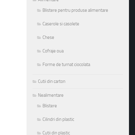
Blistere pentru produse alimentare
Caserole si casolete
Chese
Cofraje oua
Forme de turnat ciocolata
Cutii din carton
Nealimentare
Blistere
Cilindri din plastic
Cutii din plastic