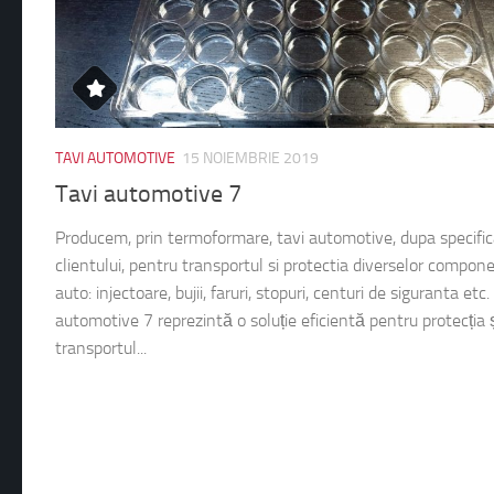
TAVI AUTOMOTIVE
15 NOIEMBRIE 2019
Tavi automotive 7
Producem, prin termoformare, tavi automotive, dupa specific
clientului, pentru transportul si protectia diverselor compon
auto: injectoare, bujii, faruri, stopuri, centuri de siguranta etc.
automotive 7 reprezintă o soluție eficientă pentru protecția 
transportul...