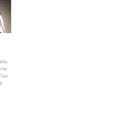
atia
ente
 Tavi
și