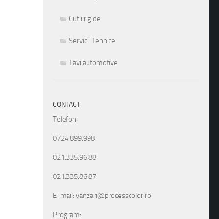
Cutii rigide
Servicii Tehnice
Tavi automotive
CONTACT
Telefon:
0724.899.998
021.335.96.88
021.335.86.87
E-mail: vanzari@processcolor.ro
Program: