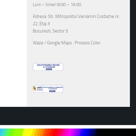
Luni – Vineri 8:00 – 16:00
Adresa: Str. Mitropolitul Veniamin Costache nr.
22, Etaj 3
Bucuresti, Sector 5
Waze / Google Maps : Process Color