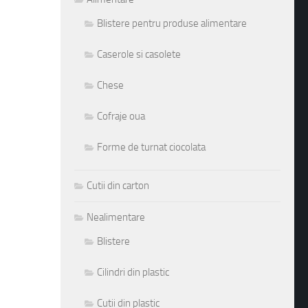
Blistere pentru produse alimentare
Caserole si casolete
Chese
Cofraje oua
Forme de turnat ciocolata
Cutii din carton
Nealimentare
Blistere
Cilindri din plastic
Cutii din plastic