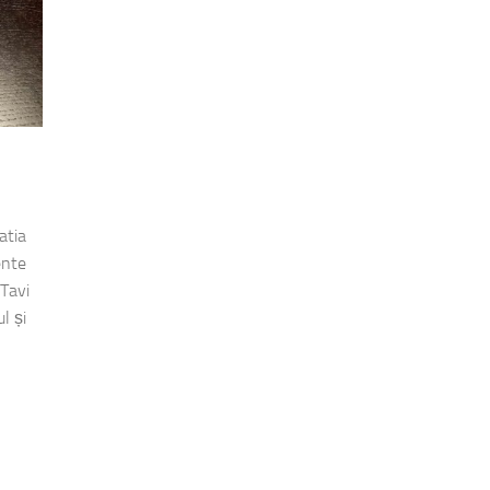
atia
ente
 Tavi
l și