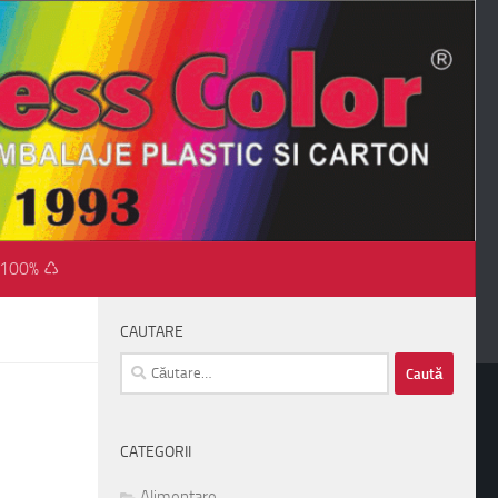
 100% ♺
CAUTARE
Caută
după:
CATEGORII
Alimentare