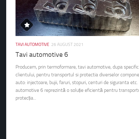
TAVI AUTOMOTIVE
26 AUGUST 2021
Tavi automotive 6
Producem, prin termoformare, tavi automotive, dupa specific
clientului, pentru transportul si protectia diverselor compon
auto: injectoare, bujii, faruri, stopuri, centuri de siguranta etc.
automotive 6 reprezintă o soluție eficientă pentru transportu
protecția...