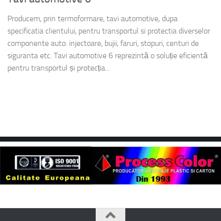
Producem, prin termoformare, tavi automotive, dupa
specificatia clientului, pentru transportul si protectia diverselor
componente auto: injectoare, bujii, faruri, stopuri, centuri de
siguranta etc. Tavi automotive 6 reprezintă o soluție eficientă
pentru transportul și protecția...