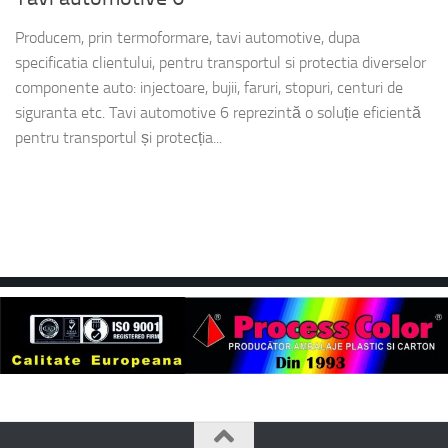
Producem, prin termoformare, tavi automotive, dupa
specificatia clientului, pentru transportul si protectia diverselor
componente auto: injectoare, bujii, faruri, stopuri, centuri de
siguranta etc. Tavi automotive 6 reprezintă o soluție eficientă
pentru transportul și protecția...