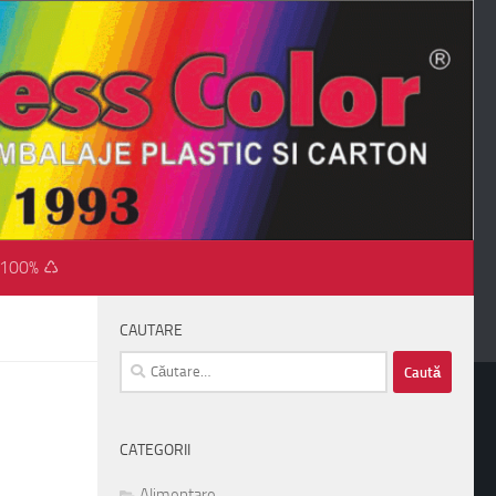
 100% ♺
CAUTARE
Caută
după:
CATEGORII
Alimentare