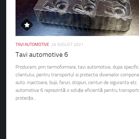
TAVI AUTOMOTIVE
26 AUGUST 2021
Tavi automotive 6
Producem, prin termoformare, tavi automotive, dupa specific
clientului, pentru transportul si protectia diverselor compon
auto: injectoare, bujii, faruri, stopuri, centuri de siguranta etc.
automotive 6 reprezintă o soluție eficientă pentru transportu
protecția...