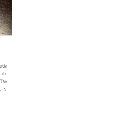
atia
ente
 Tavi
l și