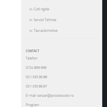
Cutii rigide
Servicii Tehnice
Tavi automotive
CONTACT
Telefon:
0724.899.998
021.335.96.88
021.335.86.87
E-mail: vanzari@processcolor.ro
Program: