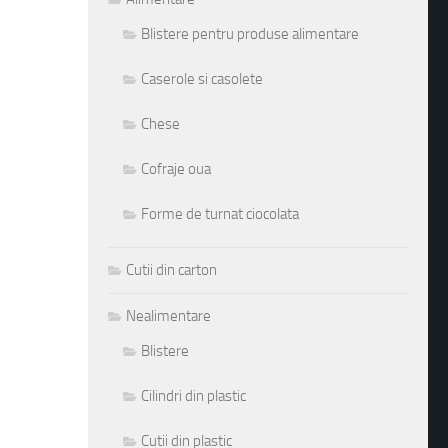
Blistere pentru produse alimentare
Caserole si casolete
Chese
Cofraje oua
Forme de turnat ciocolata
Cutii din carton
Nealimentare
Blistere
Cilindri din plastic
Cutii din plastic