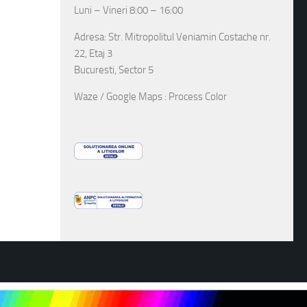
Luni – Vineri 8:00 – 16:00
Adresa: Str. Mitropolitul Veniamin Costache nr.
22, Etaj 3
Bucuresti, Sector 5
Waze / Google Maps : Process Color