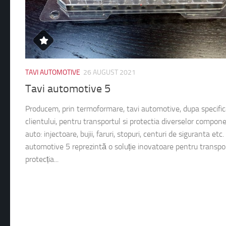
TAVI AUTOMOTIVE
26 AUGUST 2021
Tavi automotive 5
Producem, prin termoformare, tavi automotive, dupa specific
clientului, pentru transportul si protectia diverselor compon
auto: injectoare, bujii, faruri, stopuri, centuri de siguranta etc.
automotive 5 reprezintă o soluție inovatoare pentru transpor
protecția...