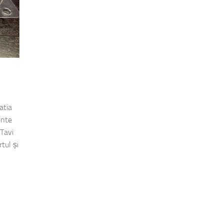
atia
ente
 Tavi
tul și