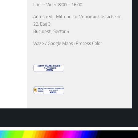
Luni – Vineri 8:00 – 16:00
Adresa: Str. Mitropolitul Veniamin Costache nr.
22, Etaj 3
Bucuresti, Sector 5
Waze / Google Maps : Process Color