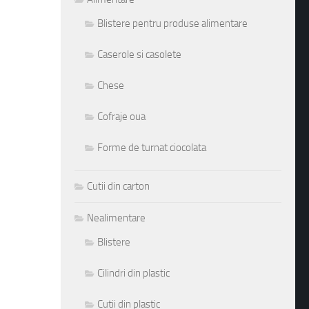
Blistere pentru produse alimentare
Caserole si casolete
Chese
Cofraje oua
Forme de turnat ciocolata
Cutii din carton
Nealimentare
Blistere
Cilindri din plastic
Cutii din plastic