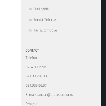
Cutii rigide
Servicii Tehnice
Tavi automotive
CONTACT
Telefon:
0724.899.998
021.335.96.88
021.335.86.87
E-mail: vanzari@processcolor.ro
Program: