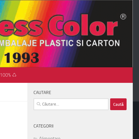
 100% ♺
CAUTARE
Caută
după:
CATEGORII
Alimentare