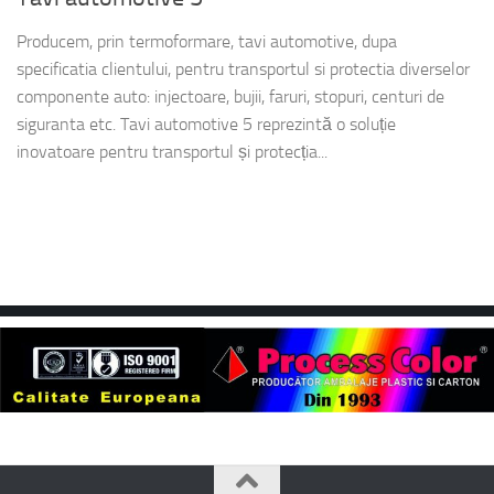
Producem, prin termoformare, tavi automotive, dupa
specificatia clientului, pentru transportul si protectia diverselor
componente auto: injectoare, bujii, faruri, stopuri, centuri de
siguranta etc. Tavi automotive 5 reprezintă o soluție
inovatoare pentru transportul și protecția...