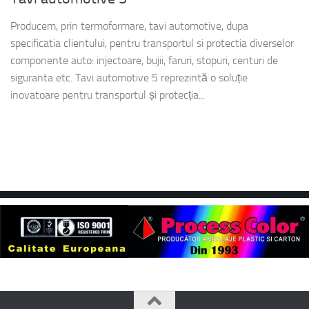
Producem, prin termoformare, tavi automotive, dupa
specificatia clientului, pentru transportul si protectia diverselor
componente auto: injectoare, bujii, faruri, stopuri, centuri de
siguranta etc. Tavi automotive 5 reprezintă o soluție
inovatoare pentru transportul și protecția...