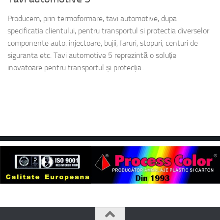
Producem, prin termoformare, tavi automotive, dupa
specificatia clientului, pentru transportul si protectia diverselor
componente auto: injectoare, bujii, faruri, stopuri, centuri de
siguranta etc. Tavi automotive 5 reprezintă o soluție
inovatoare pentru transportul și protecția...