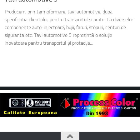
Producem, prin termoformare, tavi automotive, dupa
specificatia clientului, pentru transportul si protectia diverselor
componente auto: injectoare, bujii, faruri, stopuri, centuri de
siguranta etc. Tavi automotive 5 reprezintă o soluție
inovatoare pentru transportul și protecția...