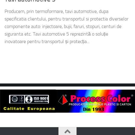
Producem, prin termoformare, tavi automotive, dupa
specificatia clientului, pentru transportul si protectia diverselor
componente auto: injectoare, bujii, faruri, stopuri, centuri de
siguranta etc. Tavi automotive 5 reprezintă o soluție
inovatoare pentru transportul și protecția...