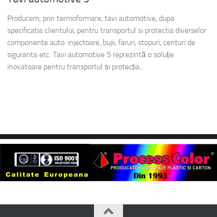
Producem, prin termoformare, tavi automotive, dupa
specificatia clientului, pentru transportul si protectia diverselor
componente auto: injectoare, bujii, faruri, stopuri, centuri de
siguranta etc. Tavi automotive 5 reprezintă o soluție
inovatoare pentru transportul și protecția...