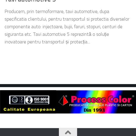
Producem, prin termoformare, tavi automotive, dupa
specificatia clientului, pentru transportul si protectia diverselor
componente auto: injectoare, bujii, faruri, stopuri, centuri de
siguranta etc. Tavi automotive 5 reprezintă o soluție
inovatoare pentru transportul și protecția...