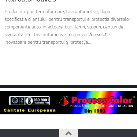
Producem, prin termoformare, tavi automotive, dupa
specificatia clientului, pentru transportul si protectia diverselor
componente auto: injectoare, bujii, faruri, stopuri, centuri de
siguranta etc. Tavi automotive 5 reprezintă o soluție
inovatoare pentru transportul și protecția...