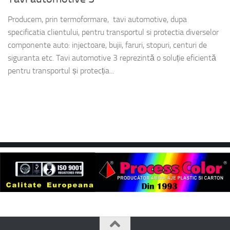
Producem, prin termoformare, tavi automotive, dupa
specificatia clientului, pentru transportul si protectia diverselor
componente auto: injectoare, bujii, faruri, stopuri, centuri de
siguranta etc. Tavi automotive 3 reprezintă o soluție eficientă
pentru transportul și protecția...