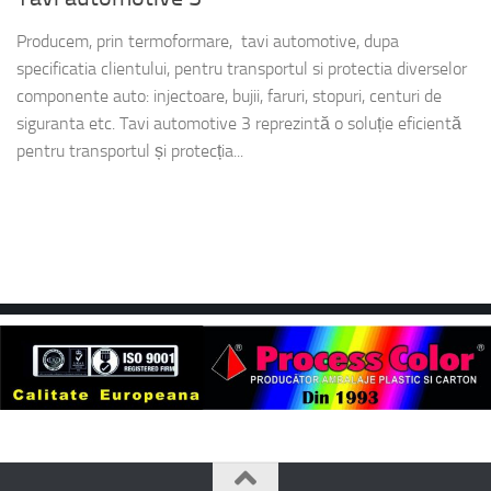
Producem, prin termoformare, tavi automotive, dupa
specificatia clientului, pentru transportul si protectia diverselor
componente auto: injectoare, bujii, faruri, stopuri, centuri de
siguranta etc. Tavi automotive 3 reprezintă o soluție eficientă
pentru transportul și protecția...