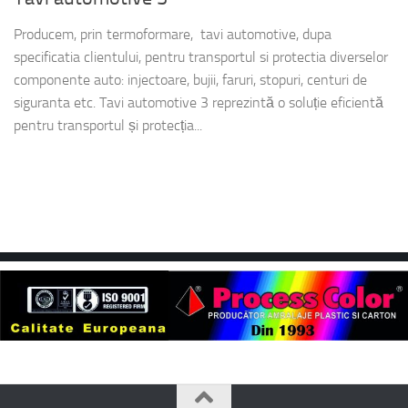
Producem, prin termoformare, tavi automotive, dupa
specificatia clientului, pentru transportul si protectia diverselor
componente auto: injectoare, bujii, faruri, stopuri, centuri de
siguranta etc. Tavi automotive 3 reprezintă o soluție eficientă
pentru transportul și protecția...