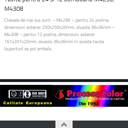
M4308
Chesele de mai sus sunt: – M4296 – pentru 24 praline,
dimensiuni: exterior 250x250x20mm; alveola 36x36mm –
M4308 – pentru 12 praline, dimensiuni: exterior
161x201x20mm; alveola 36x36mm In aceste tavite
(suporturi) se pot ambala...