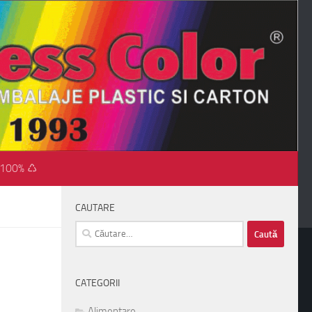
 100% ♺
CAUTARE
Caută
după:
CATEGORII
Alimentare