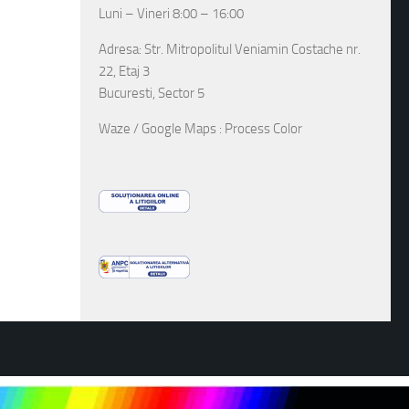
Luni – Vineri 8:00 – 16:00
Adresa: Str. Mitropolitul Veniamin Costache nr.
22, Etaj 3
Bucuresti, Sector 5
Waze / Google Maps : Process Color