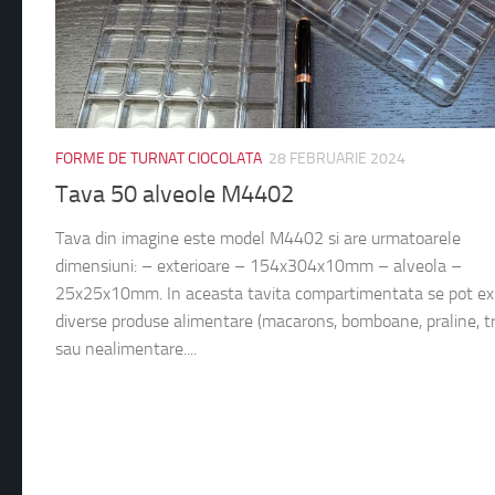
FORME DE TURNAT CIOCOLATA
28 FEBRUARIE 2024
Tava 50 alveole M4402
Tava din imagine este model M4402 si are urmatoarele
dimensiuni: – exterioare – 154x304x10mm – alveola –
25x25x10mm. In aceasta tavita compartimentata se pot e
diverse produse alimentare (macarons, bomboane, praline, tr
sau nealimentare....