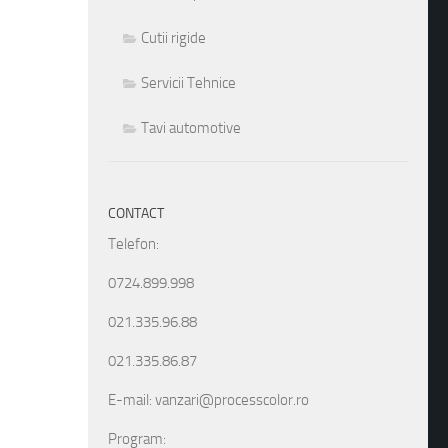
Cutii rigide
Servicii Tehnice
Tavi automotive
CONTACT
Telefon:
0724.899.998
021.335.96.88
021.335.86.87
E-mail: vanzari@processcolor.ro
Program: