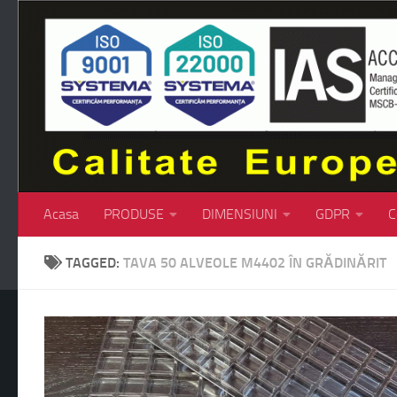
Skip to content
Acasa
PRODUSE
DIMENSIUNI
GDPR
C
TAGGED:
TAVA 50 ALVEOLE M4402 ÎN GRĂDINĂRIT