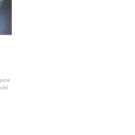
xpune
ufe)