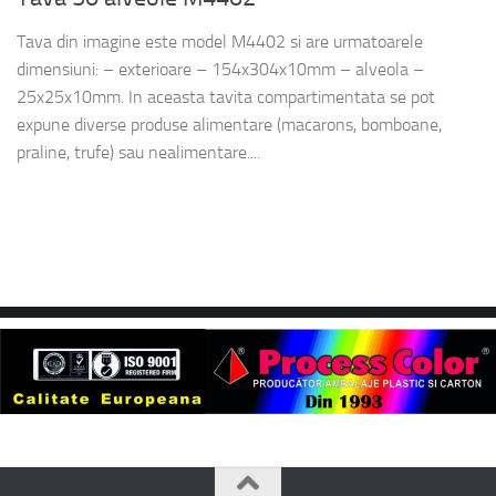
Tava din imagine este model M4402 si are urmatoarele
dimensiuni: – exterioare – 154x304x10mm – alveola –
25x25x10mm. In aceasta tavita compartimentata se pot
expune diverse produse alimentare (macarons, bomboane,
praline, trufe) sau nealimentare....