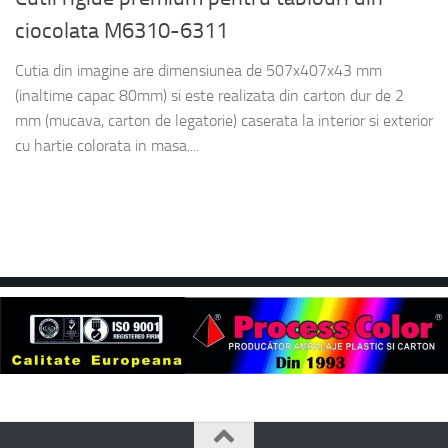
ciocolata M6310-6311
Cutia din imagine are dimensiunea de 507x407x43 mm
(inaltime capac 80mm) si este realizata din carton dur de 2
mm (mucava, carton de legatorie) caserata la interior si exterior
cu hartie colorata in masa....