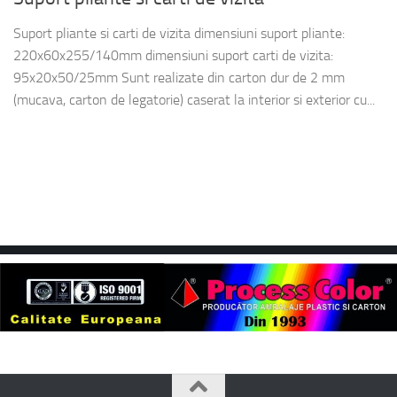
Suport pliante si carti de vizita dimensiuni suport pliante:
220x60x255/140mm dimensiuni suport carti de vizita:
95x20x50/25mm Sunt realizate din carton dur de 2 mm
(mucava, carton de legatorie) caserat la interior si exterior cu...